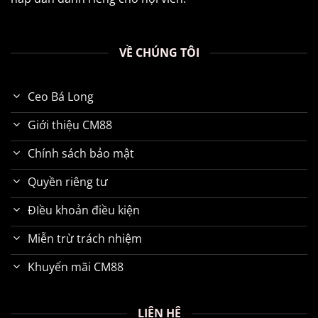
VỀ CHÚNG TÔI
Ceo Bá Long
Giới thiệu CM88
Chính sách bảo mật
Quyền riêng tư
ĐIều khoản điều kiện
Miễn trừ trách nhiệm
Khuyến mãi CM88
LIÊN HỆ