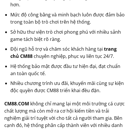
hơn.
Mức độ công bằng và minh bạch luôn được đảm bảo
trong toàn bộ trò chơi trên hệ thống.
Sở hữu thư viện trò chơi phong phú với nhiều sảnh
game tách biệt rõ ràng.
Đội ngũ hỗ trợ và chăm sóc khách hàng tại
trang
chủ CM88
chuyên nghiệp, phục vụ liên tục 24/7.
Hệ thống bảo mật được đầu tư hiện đại, đạt chuẩn
an toàn quốc tế.
Nhiều chương trình ưu đãi, khuyến mãi cùng sự kiện
độc quyền được CM88 triển khai đều đặn.
CM88.COM
không chỉ mang lại một môi trường cá cược
chất lượng mà còn mở ra cơ hội kiếm tiền và trải
nghiệm giải trí tuyệt vời cho tất cả người tham gia. Bên
cạnh đó, hệ thống phân cấp thành viên với nhiều danh