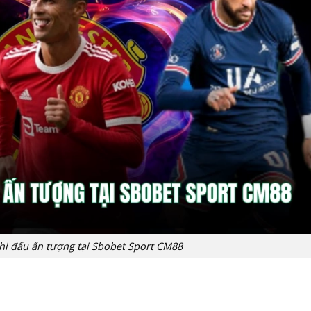
hi đấu ấn tượng tại Sbobet Sport CM88