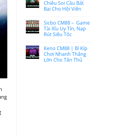
Chín,
luận
Chiêu Soi Cầu Bất
ở
Dealer
Bại Cho Hội Viên
CM88
Chia
Tặng
Bài
Không
188K
Đẹp
có
–
Sicbo CM88 – Game
bình
Tham
luận
Tài Xỉu Uy Tín, Nạp
Gia
ở
Đơn
Rút Siêu Tốc
Tài
Giản,
Xỉu
Nhận
Không
CM88
Thưởng
có
–
Keno CM88 | Bí Kíp
Nhanh
bình
Tuyệt
Gọn
luận
Chơi Nhanh Thắng
Chiêu
ở
Soi
Lớn Cho Tân Thủ
Sicbo
Cầu
CM88
Bất
Không
–
Bại
có
Cho
bình
Game
Hội
luận
Tài
ở
Viên
Xỉu
Keno
Uy
h
CM88
Tín,
|
Nạp
ng
Bí
Rút
Kíp
Siêu
Chơi
Tốc
Nhanh
g
Thắng
Lớn
Cho
Tân
Thủ