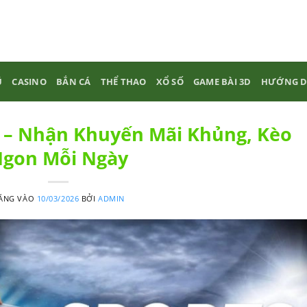
Ũ
CASINO
BẮN CÁ
THỂ THAO
XỔ SỐ
GAME BÀI 3D
HƯỚNG 
 – Nhận Khuyến Mãi Khủng, Kèo
gon Mỗi Ngày
ĂNG VÀO
10/03/2026
BỞI
ADMIN