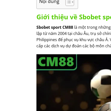
Nội dung
Giới thiệu về Sbobet s
Sbobet sport CM88
là một trong những 
lập từ năm 2004 tại châu Âu, trụ sở chín
Philippines để phục vụ khu vực châu Á.
cấp các dịch vụ dự đoán các bộ môn chấ