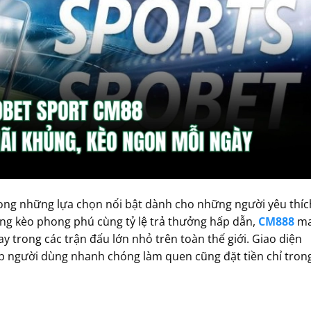
ong những lựa chọn nổi bật dành cho những người yêu thíc
ống kèo phong phú cùng tỷ lệ trả thưởng hấp dẫn,
CM888
ma
y trong các trận đấu lớn nhỏ trên toàn thế giới. Giao diện
iúp người dùng nhanh chóng làm quen cũng đặt tiền chỉ tron