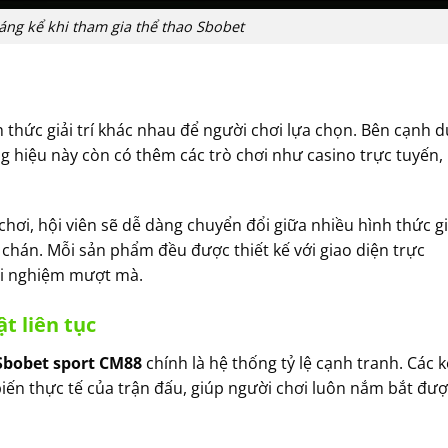
ng kể khi tham gia thể thao Sbobet
 thức giải trí khác nhau để người chơi lựa chọn. Bên cạnh 
g hiệu này còn có thêm các trò chơi như casino trực tuyến,
ơi, hội viên sẽ dễ dàng chuyển đổi giữa nhiều hình thức gi
hán. Mỗi sản phẩm đều được thiết kế với giao diện trực
rải nghiệm mượt mà.
ật liên tục
Sbobet sport CM88
chính là hệ thống tỷ lệ cạnh tranh. Các 
ến thực tế của trận đấu, giúp người chơi luôn nắm bắt đư