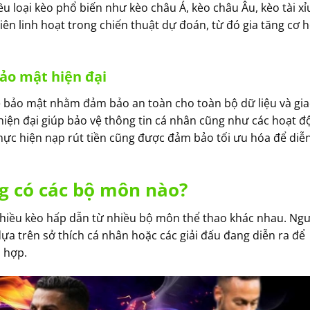
u loại kèo phổ biến như kèo châu Á, kèo châu Âu, kèo tài xỉ
iên linh hoạt trong chiến thuật dự đoán, từ đó gia tăng cơ h
ảo mật hiện đại
ệ bảo mật nhằm đảm bảo an toàn cho toàn bộ dữ liệu và gi
iện đại giúp bảo vệ thông tin cá nhân cũng như các hoạt đ
thực hiện nạp rút tiền cũng được đảm bảo tối ưu hóa để diễ
.
g có các bộ môn nào?
hiều kèo hấp dẫn từ nhiều bộ môn thể thao khác nhau. Ngư
ựa trên sở thích cá nhân hoặc các giải đấu đang diễn ra để
 hợp.