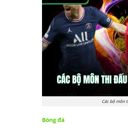
Các bộ môn t
Bóng đá